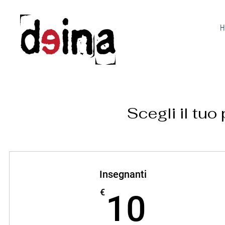
H
Scegli il tu
Insegnanti
10€
€
10