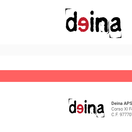
Deina AP
Corso XI F
C.F. 97770