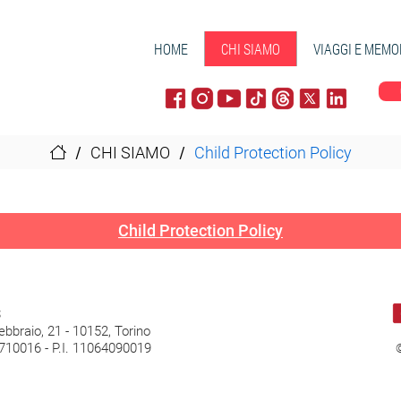
HOME
CHI SIAMO
VIAGGI E MEMO
/
/
CHI SIAMO
Child Protection Policy
Child Protection Policy
S
ebbraio, 21 - 10152, Torino
710016 - P.I. 11064090019
©