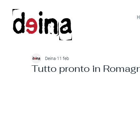
H
Deina
11 feb
Tutto pronto in Romagna