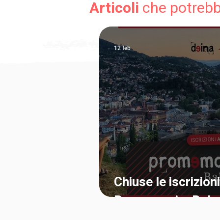
Articoli
che potrebbe
12 feb
Chiuse le iscrizioni
Promemoria_Balc