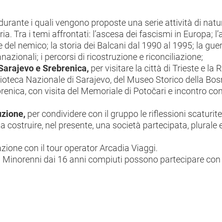
 durante i quali vengono proposte una serie attività di natu
a. Tra i temi affrontati: l’ascesa dei fascismi in Europa; l’
 del nemico; la storia dei Balcani dal 1990 al 1995; la gue
anazionali; i percorsi di ricostruzione e riconciliazione;
 Sarajevo e Srebrenica,
per visitare la città di Trieste e la 
lioteca Nazionale di Sarajevo, del Museo Storico della Bo
ebrenica, con visita del Memoriale di Potočari e incontro co
uzione,
per condividere con il gruppo le riflessioni scaturit
 a costruire, nel presente, una società partecipata, plurale e
razione con il tour operator Arcadia Viaggi.
ni. Minorenni dai 16 anni compiuti possono partecipare c