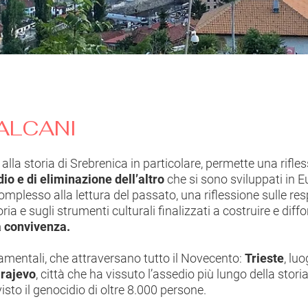
ALCANI
 alla storia di Srebrenica in particolare, permette una rifl
dio e di eliminazione dell’altro
che si sono sviluppati in E
plesso alla lettura del passato, una riflessione sulle respo
oria e sugli strumenti culturali finalizzati a costruire e dif
la convivenza.
amentali, che attraversano tutto il Novecento:
Trieste
, lu
rajevo
, città che ha vissuto l’assedio più lungo della st
isto il genocidio di oltre 8.000 persone.