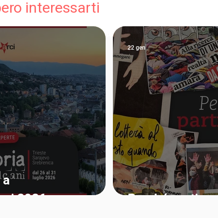
ro interessarti
22 gen
 a
ani 2026
Perché partiam